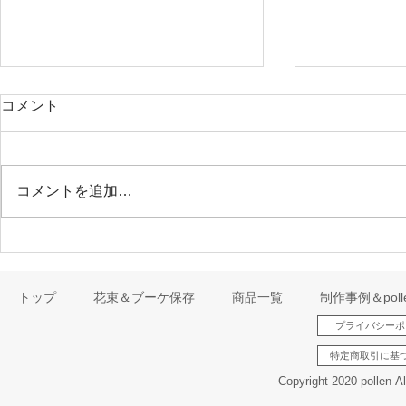
コメント
コメントを追加…
2024年年末年始について🌺
『ウェディ
るよ🌸』
トップ
花束＆ブーケ保存
商品一覧
制作事例＆pol
プライバシーポ
特定商取引に基
Copyright 2020 pollen A