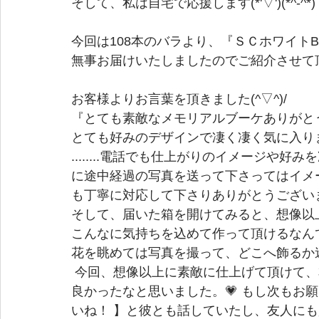
そして、私は自宅で応援します(*'▽')(*^-^*)
今回は108本のバラより、『ＳＣホワイトB
無事お届けいたしましたのでご紹介させて
お客様よりお言葉を頂きました(^▽^)/
『とても素敵なメモリアルブーケありがとう
とても好みのデザインで凄く凄く気に入りま
........電話でも仕上がりのイメージや
に途中経過の写真を送って下さってはイメ
も丁寧に対応して下さりありがとうございました
そして、届いた箱を開けてみると、想像以上に素
こんなに気持ちを込めて作って頂けるなん
花を眺めては写真を撮って、どこへ飾るか迷ってい
 今回、想像以上に素敵に仕上げて頂けて、本当にポレンさんにご依頼させて頂けて本当に
良かったなと思いました。💗 もし次もお
いね！ 】と彼とも話していたし、友人に