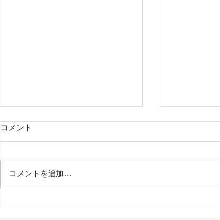
コメント
コメントを追加…
2024年年末年始について🌺
『ウェディ
るよ🌸』