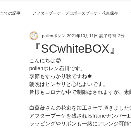
全ての記事
アフターブーケ・プロポーズブーケ・花束保存
pollenポレン
2021年10月11日
読了時間: 2分
アフターブーケ大阪持込み
アフターブーケ大阪安い
『SCwhiteBOX』
こんにちは😊
pollenポレン石川です。
季節もすっかり秋ですね🍁
朝晩はヒンヤリと心地よいです。
皆様もコロナな中で制限はされますが、素
白薔薇さんの花束を加工させて頂きました
アフターブーケを残されるframeナンバー1
ラッピングやリボンも一緒にアレンジ可能です(