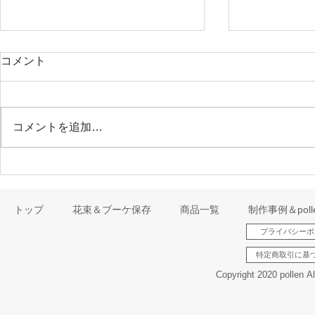
コメント
コメントを追加…
2024年年末年始について🌺
『ウェディ
るよ🌸』
トップ
花束＆ブーケ保存
商品一覧
制作事例＆pol
プライバシーポ
特定商取引に基
Copyright 2020 pollen A