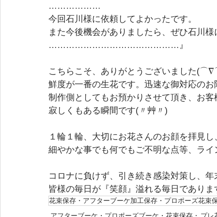
………………
今回石川様に依頼してよかったです。
また今後機会がありましたら、ぜひ石川様
………………………………………』
こちらこそ、ありがとうございました(⌒∇
鮮度が一番の生花です。迅速な御対応のお
制作側としてもお預かりさせて頂き、お客
寂しくもある瞬間です(〃艸〃)
１輪１輪、大切にお花さんのお顔を拝見し
細やかな事でも何でもご不明な点等、ライ
コロナに負けず、引き続き感染対策し、年末
皆様の毎日が『笑顔』溢れる毎日であります
花束保存・アフターブーケ加工保存・プロポーズ花束
アフターブーケ・プロポーズブーケ・花束保存
プレ